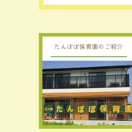
2026年4月30日
採用情報更新し
2026年4月30日
未来へ仕込む 
2026年4月30日
タケノコ堀り
2026年4月30日
５月の献立👈
たんぽぽ保育園のご紹介
2026年4月30日
５月の地域子育