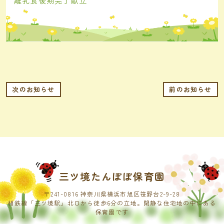
離乳食後期完了献立
次のお知らせ
前のお知らせ
三ツ境たんぽぽ保育園
〒241-0816 神奈川県横浜市旭区笹野台2-9-28
相鉄線「三ツ境駅」北口から徒歩6分の立地。閑静な住宅地の中にある
保育園です